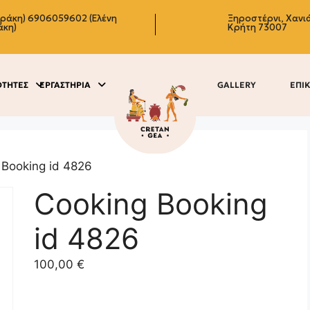
δράκη)
6906059602 (Ελένη
Ξηροστέρνι, Χανιά
άκη)
Κρήτη 73007
ΟΤΗΤΕΣ
ΕΡΓΑΣΤΗΡΙΑ
GALLERY
ΕΠΙ
 Booking id 4826
Cooking Booking
id 4826
100,00
€