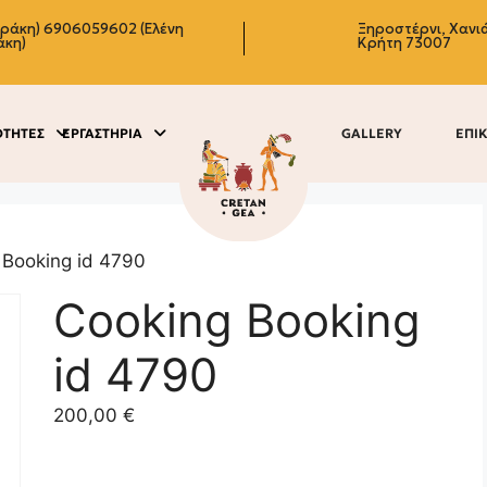
δράκη)
6906059602 (Ελένη
Ξηροστέρνι, Χανιά
άκη)
Κρήτη 73007
ΟΤΗΤΕΣ
ΕΡΓΑΣΤΗΡΙΑ
GALLERY
ΕΠΙ
 Booking id 4790
Cooking Booking
id 4790
200,00
€