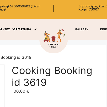
δράκη)
6906059602 (Ελένη
Ξηροστέρνι, Χανιά
άκη)
Κρήτη 73007
ΟΤΗΤΕΣ
ΕΡΓΑΣΤΗΡΙΑ
GALLERY
ΕΠΙ
 Booking id 3619
Cooking Booking
id 3619
100,00
€