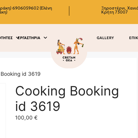
δράκη)
6906059602 (Ελένη
Ξηροστέρνι, Χανιά
άκη)
Κρήτη 73007
ΟΤΗΤΕΣ
ΕΡΓΑΣΤΗΡΙΑ
GALLERY
ΕΠΙ
 Booking id 3619
Cooking Booking
id 3619
100,00
€